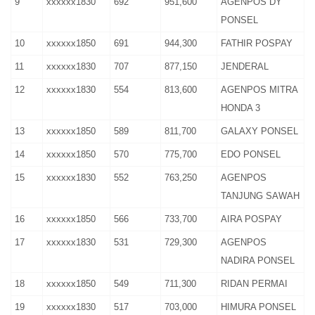
9
xxxxxx1830
692
951,600
AGENPOS DY
PONSEL
10
xxxxxx1850
691
944,300
FATHIR POSPAY
11
xxxxxx1830
707
877,150
JENDERAL
12
xxxxxx1830
554
813,600
AGENPOS MITRA
HONDA 3
13
xxxxxx1850
589
811,700
GALAXY PONSEL
14
xxxxxx1850
570
775,700
EDO PONSEL
15
xxxxxx1830
552
763,250
AGENPOS
TANJUNG SAWAH
16
xxxxxx1850
566
733,700
AIRA POSPAY
17
xxxxxx1830
531
729,300
AGENPOS
NADIRA PONSEL
18
xxxxxx1850
549
711,300
RIDAN PERMAI
19
xxxxxx1830
517
703,000
HIMURA PONSEL