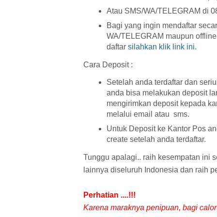
Atau SMS/WA/TELEGRAM di 0815
Bagi yang ingin mendaftar seca
WA/TELEGRAM maupun offline via
daftar
silahkan klik link ini
.
Cara Deposit :
Setelah anda terdaftar dan seri
anda bisa melakukan deposit la
mengirimkan deposit kepada kam
melalui email atau sms.
Untuk Deposit ke Kantor Pos an
create setelah anda terdaftar.
Tunggu apalagi.. raih kesempatan ini
lainnya diseluruh Indonesia dan raih p
Perhatian ....!!!
Karena maraknya penipuan, bagi calon