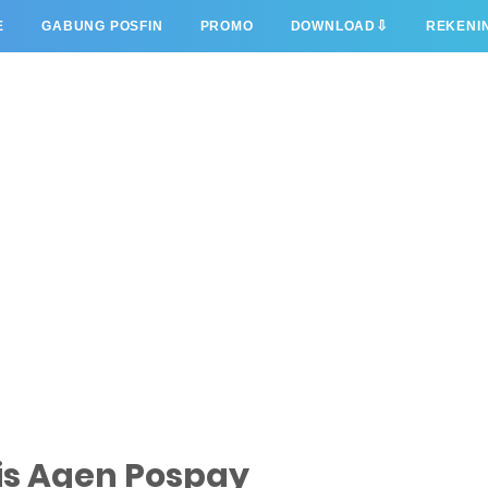
⇩
E
GABUNG POSFIN
PROMO
DOWNLOAD
REKENI
is Agen Pospay