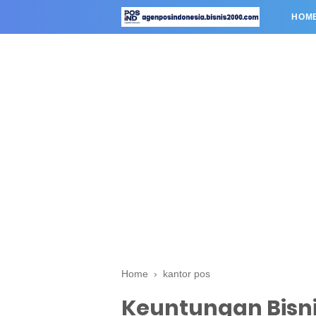
HOM
Home
›
kantor pos
Keuntungan Bisn