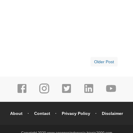
Older Post
About
Contact
Privacy Policy
Disclaimer
Copyright 2020
www.agenposindonesia.bisnis2000.com