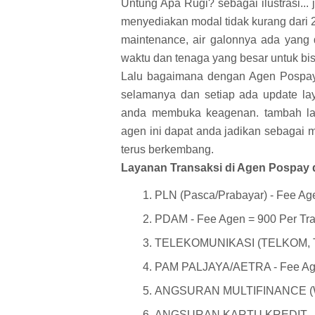
Untung Apa Rugi? sebagai ilustrasi... 
menyediakan modal tidak kurang dari 2
maintenance, air galonnya ada yang d
waktu dan tenaga yang besar untuk bi
Lalu bagaimana dengan Agen Pospay, b
selamanya dan setiap ada update la
anda membuka keagenan. tambah la
agen ini dapat anda jadikan sebagai 
terus berkembang.
Layanan Transaksi di Agen Pospay d
PLN (Pasca/Prabayar) - Fee Age
PDAM - Fee Agen = 900 Per Tra
TELEKOMUNIKASI (TELKOM, TE
PAM PALJAYA/AETRA - Fee Age
ANGSURAN MULTIFINANCE (WOM
ANGSURAN KARTU KREDIT - Fe