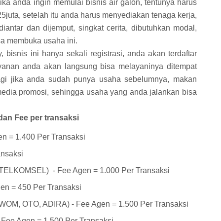
jika anda ingin memulai bisnis air galon, tentunya harus
5juta, setelah itu anda harus menyediakan tenaga kerja,
iantar dan dijemput, singkat cerita, dibutuhkan modal,
sa membuka usaha ini.
isnis ini hanya sekali registrasi, anda akan terdaftar
yanan anda akan langsung bisa melayaninya ditempat
gi jika anda sudah punya usaha sebelumnya, makan
media promosi, sehingga usaha yang anda jalankan bisa
an Fee per transaksi
n = 1.400 Per Transaksi
nsaksi
LKOMSEL) - Fee Agen = 1.000 Per Transaksi
n = 450 Per Transaksi
, OTO, ADIRA) - Fee Agen = 1.500 Per Transaksi
e Agen = 1.500 Per Transaksi