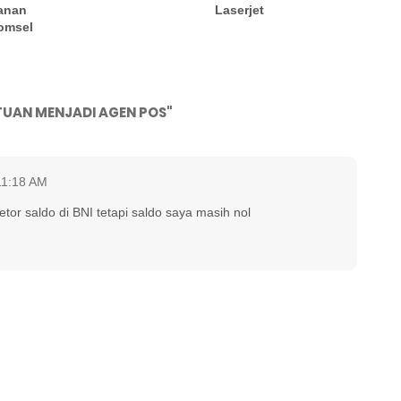
anan
Laserjet
komsel
TUAN MENJADI AGEN POS"
11:18 AM
etor saldo di BNI tetapi saldo saya masih nol