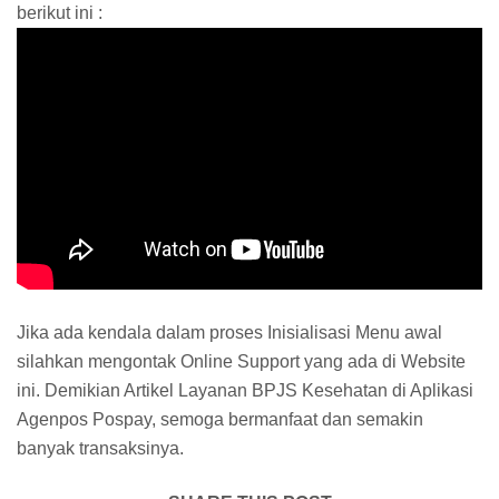
berikut ini :
Jika ada kendala dalam proses Inisialisasi Menu awal
silahkan mengontak Online Support yang ada di Website
ini. Demikian Artikel Layanan BPJS Kesehatan di Aplikasi
Agenpos Pospay, semoga bermanfaat dan semakin
banyak transaksinya.