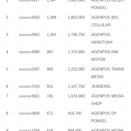
1
xxxxxx5417
1,347
1,881,800
AGENPOS BILQIS
PONSEL
2
xxxxxx3550
1,289
1,801,050
AGENPOS BIO
CELLULAR
3
xxxxxx2842
1,263
1,746,750
AGENPOS
HANGTUAH
4
xxxxxx3090
982
1,374,900
AGENPOS AWI
MOTOR
5
xxxxxx2297
905
1,232,000
AGENPOS TRANS
MEDIA
6
xxxxxx7224
915
1,147,750
JENDERAL
7
xxxxxx3921
745
1,033,900
AGENPOS MEDIA
SHOP
8
xxxxxx2804
671
916,700
AGENPOS DY
PONSEL
9
xxxxxx2758
618
909,400
AGENPOS MITRA